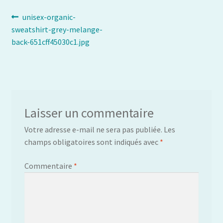
Navigation
Article
unisex-organic-
précédent :
sweatshirt-grey-melange-
de
back-651cff45030c1.jpg
l’article
Laisser un commentaire
Votre adresse e-mail ne sera pas publiée.
Les
champs obligatoires sont indiqués avec
*
Commentaire
*