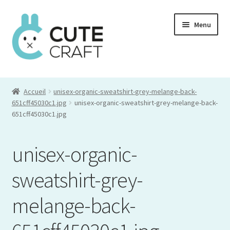
Aller
Aller
Menu
à
au
la
contenu
navigation
Mon compte
Accueil
unisex-organic-sweatshirt-grey-melange-back-
Commande
651cff45030c1.jpg
unisex-organic-sweatshirt-grey-melange-back-
651cff45030c1.jpg
Panier
unisex-organic-
sweatshirt-grey-
melange-back-