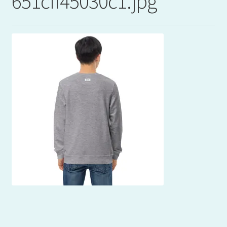
651cff45030c1.jpg