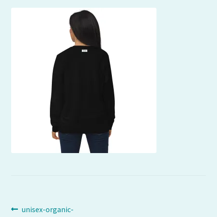
Navigation
Article
unisex-organic-