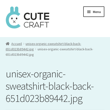
Aller
Aller
Menu
à
au
la
contenu
navigation
Mon compte
Accueil
unisex-organic-sweatshirt-black-back-
Commande
651d023b89442.jpg
unisex-organic-sweatshirt-black-back-
651d023b89442.jpg
Panier
unisex-organic-
sweatshirt-black-back-
651d023b89442.jpg