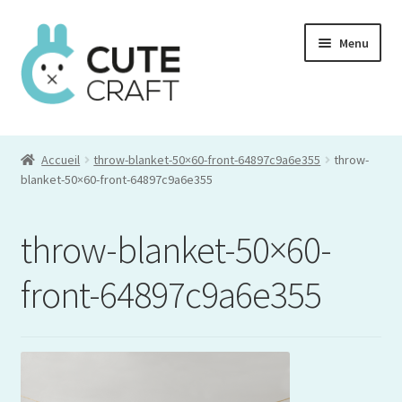
Aller
Aller
Menu
à
au
la
contenu
navigation
Mon compte
Accueil
throw-blanket-50×60-front-64897c9a6e355
throw-
Commande
blanket-50×60-front-64897c9a6e355
Panier
throw-blanket-50×60-
front-64897c9a6e355