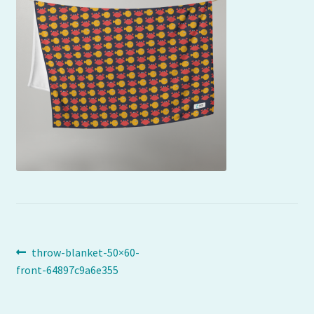
Navigation
Article
throw-blanket-50×60-
précédent :
front-64897c9a6e355
de
l’article