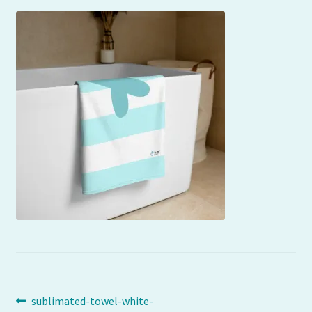
Navigation
Article
sublimated-towel-white-