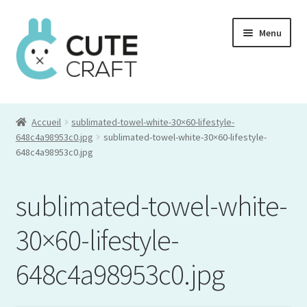
Aller
Aller
Menu
à
au
la
contenu
navigation
Mon compte
Accueil
sublimated-towel-white-30×60-lifestyle-
Commande
648c4a98953c0.jpg
sublimated-towel-white-30×60-lifestyle-
648c4a98953c0.jpg
Panier
sublimated-towel-white-
30×60-lifestyle-
648c4a98953c0.jpg