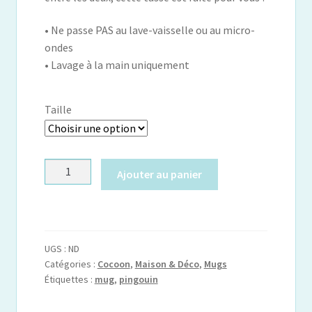
€ 13,99
• Ne passe PAS au lave-vaisselle ou au micro-
à
ondes
€ 15,99
• Lavage à la main uniquement
Taille
quantité
Ajouter au panier
de
Mug
Pingouin
UGS :
ND
Catégories :
Cocoon
,
Maison & Déco
,
Mugs
Étiquettes :
mug
,
pingouin