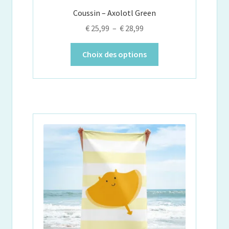
Coussin – Axolotl Green
Plage
€
25,99
–
€
28,99
de
Ce
prix :
Choix des options
produit
€ 25,99
a
à
plusieurs
€ 28,99
variations.
Les
options
peuvent
être
choisies
sur
la
page
du
produit