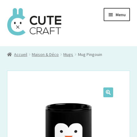
Aller
Aller
Menu
à
au
la
contenu
navigation
Mon compte
Accueil
Maison & Déco
Mugs
Mug Pingouin
Commande
Panier