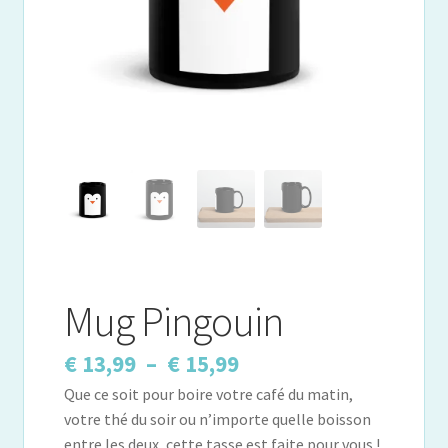
Mug Pingouin
Plage
€
13,99
–
€
15,99
Que ce soit pour boire votre café du matin,
de
votre thé du soir ou n’importe quelle boisson
prix :
entre les deux, cette tasse est faite pour vous !