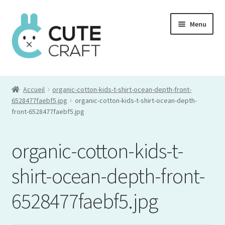
Aller
Aller
Menu
à
au
la
contenu
navigation
Mon compte
Accueil
organic-cotton-kids-t-shirt-ocean-depth-front-
Commande
6528477faebf5.jpg
organic-cotton-kids-t-shirt-ocean-depth-
front-6528477faebf5.jpg
Panier
organic-cotton-kids-t-
shirt-ocean-depth-front-
6528477faebf5.jpg