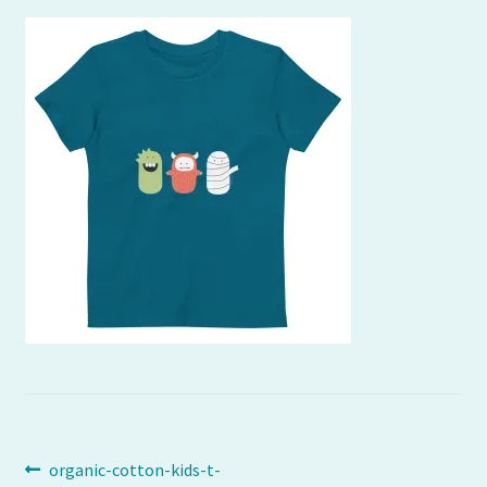
Navigation
Article
organic-cotton-kids-t-