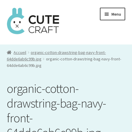
Aller
Aller
Menu
à
au
la
contenu
navigation
Mon compte
Accueil
organic-cotton-drawstring-bag-navy-front-
Commande
64dde6ab6c99b.jpg
organic-cotton-drawstring-bag-navy-front-
64dde6ab6c99b.jpg
Panier
organic-cotton-
drawstring-bag-navy-
front-