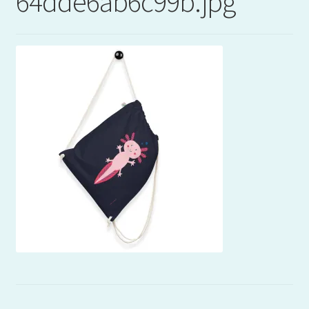
64dde6ab6c99b.jpg