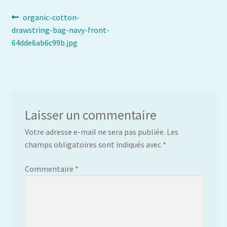
Navigation
Article
organic-cotton-
précédent :
drawstring-bag-navy-front-
de
64dde6ab6c99b.jpg
l’article
Laisser un commentaire
Votre adresse e-mail ne sera pas publiée.
Les
champs obligatoires sont indiqués avec
*
Commentaire
*