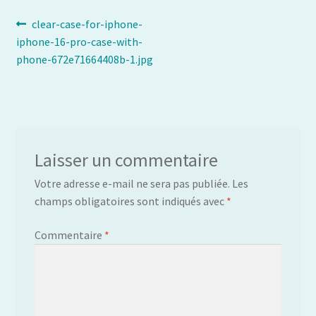
Navigation
Article
clear-case-for-iphone-
précédent :
iphone-16-pro-case-with-
de
phone-672e71664408b-1.jpg
l’article
Laisser un commentaire
Votre adresse e-mail ne sera pas publiée.
Les
champs obligatoires sont indiqués avec
*
Commentaire
*