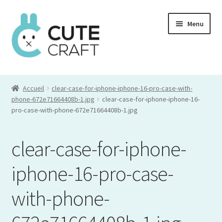
Aller
Aller
Menu
à
au
la
contenu
navigation
Mon compte
Accueil
clear-case-for-iphone-iphone-16-pro-case-with-
Commande
phone-672e71664408b-1.jpg
clear-case-for-iphone-iphone-16-
pro-case-with-phone-672e71664408b-1.jpg
Panier
clear-case-for-iphone-
iphone-16-pro-case-
with-phone-