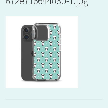
672e71664408b-1.jpg