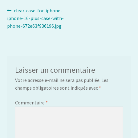
Navigation
Article
clear-case-for-iphone-
précédent :
iphone-16-plus-case-with-
de
phone-672e63f936196.jpg
l’article
Laisser un commentaire
Votre adresse e-mail ne sera pas publiée.
Les
champs obligatoires sont indiqués avec
*
Commentaire
*