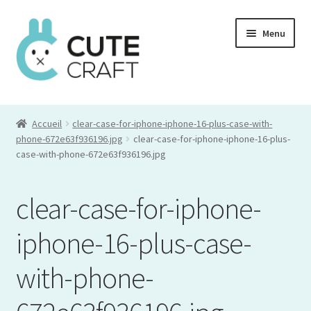
Aller
Aller
Menu
à
au
la
contenu
navigation
Mon compte
Accueil
clear-case-for-iphone-iphone-16-plus-case-with-
Commande
phone-672e63f936196.jpg
clear-case-for-iphone-iphone-16-plus-
case-with-phone-672e63f936196.jpg
Panier
clear-case-for-iphone-
iphone-16-plus-case-
with-phone-