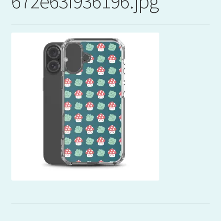
672e63f936196.jpg