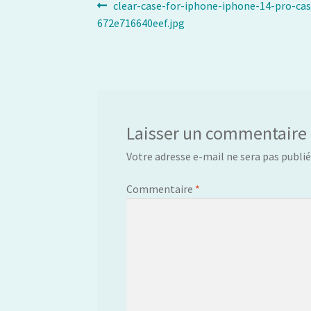
Navigation
Article
clear-case-for-iphone-iphone-14-pro-ca
précédent :
672e716640eef.jpg
de
l’article
Laisser un commentaire
Votre adresse e-mail ne sera pas publié
Commentaire
*