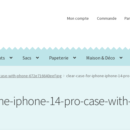
Mon compte
Commande
Pan
nts
Sacs
Papeterie
Maison & Déco
-case-with-phone-672e716640eef.jpg
clear-case-for-iphone-iphone-14-pr
one-iphone-14-pro-case-wit