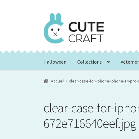
Aller
Aller
à
au
la
contenu
navigation
Halloween
Collections
Vêteme
Accueil
clear-case-for-iphone-iphone-14-pro
clear-case-for-iph
672e716640eef.jpg