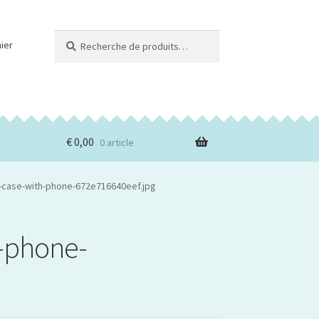
Recherche
Recherche
ier
pour :
€
0,00
0 article
o-case-with-phone-672e716640eef.jpg
h-phone-