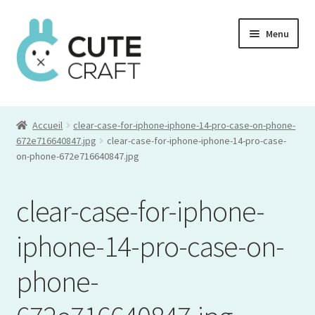
Aller
Aller
Menu
à
au
la
contenu
navigation
Mon compte
Accueil
clear-case-for-iphone-iphone-14-pro-case-on-phone-
Commande
672e716640847.jpg
clear-case-for-iphone-iphone-14-pro-case-
on-phone-672e716640847.jpg
Panier
clear-case-for-iphone-
iphone-14-pro-case-on-
phone-