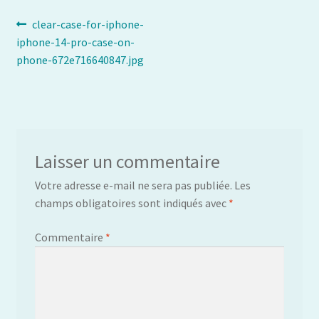
Navigation
Article
clear-case-for-iphone-
précédent :
iphone-14-pro-case-on-
de
phone-672e716640847.jpg
l’article
Laisser un commentaire
Votre adresse e-mail ne sera pas publiée.
Les
champs obligatoires sont indiqués avec
*
Commentaire
*