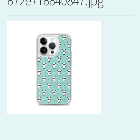
672e716640847.jpg