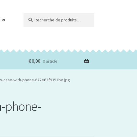
Recherche
Recherche
ier
pour :
€
0,00
0 article
lus-case-with-phone-672e63f9351be.jpg
h-phone-