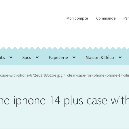
Mon compte
Commande
Pan
nts
Sacs
Papeterie
Maison & Déco
s-case-with-phone-672e63f9351be.jpg
clear-case-for-iphone-iphone-14-p
one-iphone-14-plus-case-wit