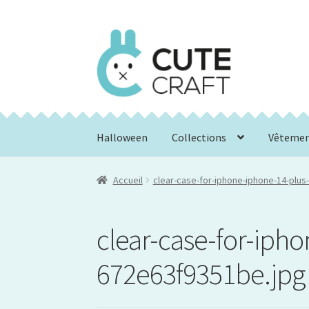
Aller
Aller
à
au
la
contenu
navigation
Halloween
Collections
Vêteme
Accueil
clear-case-for-iphone-iphone-14-plu
clear-case-for-iph
672e63f9351be.jpg