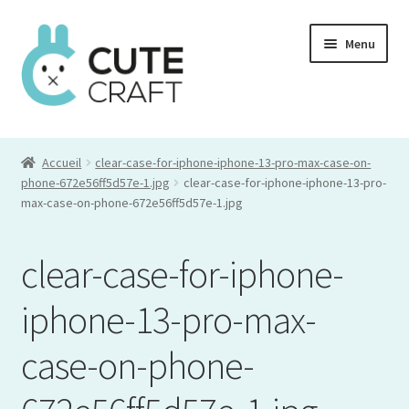
Aller
Aller
Menu
à
au
la
contenu
navigation
Mon compte
Accueil
clear-case-for-iphone-iphone-13-pro-max-case-on-
Commande
phone-672e56ff5d57e-1.jpg
clear-case-for-iphone-iphone-13-pro-
max-case-on-phone-672e56ff5d57e-1.jpg
Panier
clear-case-for-iphone-
iphone-13-pro-max-
case-on-phone-