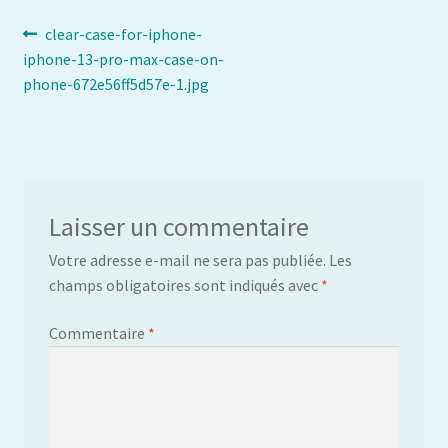
Navigation
Article
clear-case-for-iphone-
précédent :
iphone-13-pro-max-case-on-
de
phone-672e56ff5d57e-1.jpg
l’article
Laisser un commentaire
Votre adresse e-mail ne sera pas publiée.
Les
champs obligatoires sont indiqués avec
*
Commentaire
*