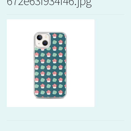
672e63f934f46.jpg