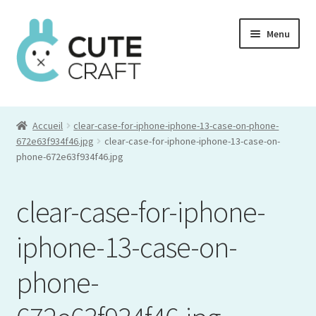
Aller
Aller
Menu
à
au
la
contenu
navigation
Mon compte
Accueil
clear-case-for-iphone-iphone-13-case-on-phone-
Commande
672e63f934f46.jpg
clear-case-for-iphone-iphone-13-case-on-
phone-672e63f934f46.jpg
Panier
clear-case-for-iphone-
iphone-13-case-on-
phone-