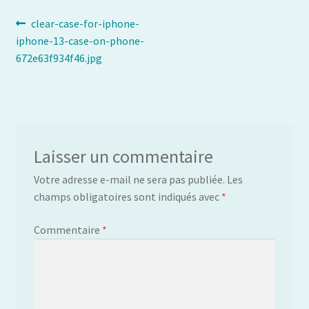
Navigation
Article
clear-case-for-iphone-
précédent :
iphone-13-case-on-phone-
de
672e63f934f46.jpg
l’article
Laisser un commentaire
Votre adresse e-mail ne sera pas publiée.
Les
champs obligatoires sont indiqués avec
*
Commentaire
*