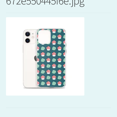
672e550445f6e.jpg