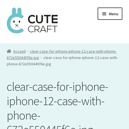
Aller
Aller
Menu
à
au
la
contenu
navigation
Mon compte
Accueil
clear-case-for-iphone-iphone-12-case-with-phone-
Commande
672e550445f6e.jpg
clear-case-for-iphone-iphone-12-case-with-
phone-672e550445f6e.jpg
Panier
clear-case-for-iphone-
iphone-12-case-with-
phone-