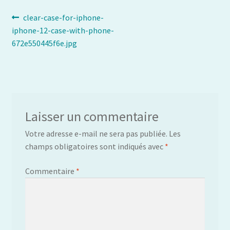
Navigation
Article
clear-case-for-iphone-
précédent :
iphone-12-case-with-phone-
de
672e550445f6e.jpg
l’article
Laisser un commentaire
Votre adresse e-mail ne sera pas publiée.
Les
champs obligatoires sont indiqués avec
*
Commentaire
*