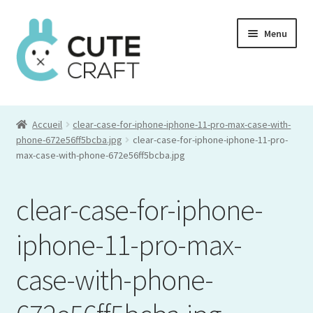
Aller
Aller
Menu
à
au
la
contenu
navigation
Mon compte
Accueil
clear-case-for-iphone-iphone-11-pro-max-case-with-
Commande
phone-672e56ff5bcba.jpg
clear-case-for-iphone-iphone-11-pro-
max-case-with-phone-672e56ff5bcba.jpg
Panier
clear-case-for-iphone-
iphone-11-pro-max-
case-with-phone-