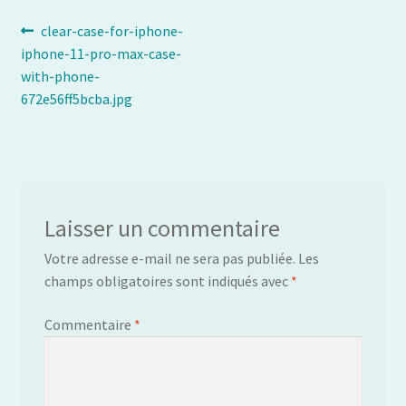
Navigation
Article
clear-case-for-iphone-
précédent :
iphone-11-pro-max-case-
de
with-phone-
l’article
672e56ff5bcba.jpg
Laisser un commentaire
Votre adresse e-mail ne sera pas publiée.
Les
champs obligatoires sont indiqués avec
*
Commentaire
*