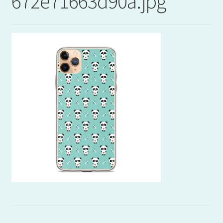
672e71663d90a.jpg