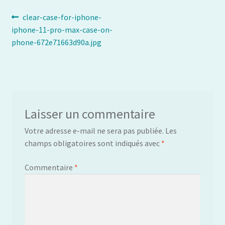
Navigation
Article
clear-case-for-iphone-
précédent :
iphone-11-pro-max-case-on-
de
phone-672e71663d90a.jpg
l’article
Laisser un commentaire
Votre adresse e-mail ne sera pas publiée.
Les
champs obligatoires sont indiqués avec
*
Commentaire
*