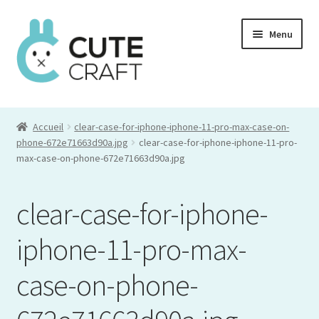
Aller
Aller
Menu
à
au
la
contenu
navigation
Mon compte
Accueil
clear-case-for-iphone-iphone-11-pro-max-case-on-
Commande
phone-672e71663d90a.jpg
clear-case-for-iphone-iphone-11-pro-
max-case-on-phone-672e71663d90a.jpg
Panier
clear-case-for-iphone-
iphone-11-pro-max-
case-on-phone-