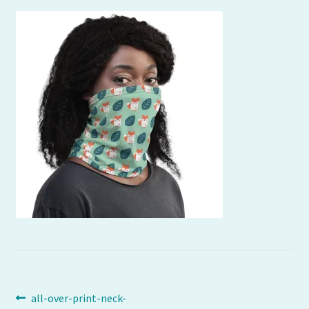
Navigation
Article
all-over-print-neck-