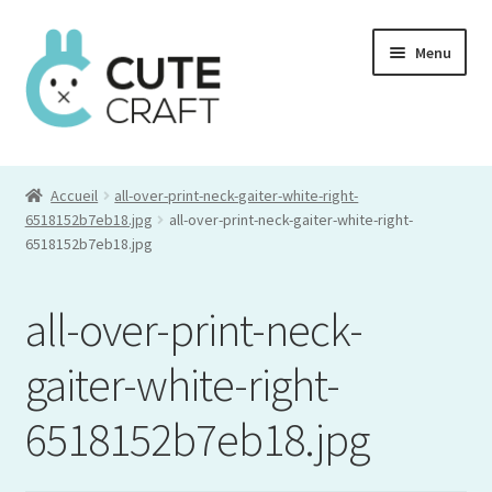
Aller
Aller
Menu
à
au
la
contenu
navigation
Mon compte
Accueil
all-over-print-neck-gaiter-white-right-
Commande
6518152b7eb18.jpg
all-over-print-neck-gaiter-white-right-
6518152b7eb18.jpg
Panier
all-over-print-neck-
gaiter-white-right-
6518152b7eb18.jpg