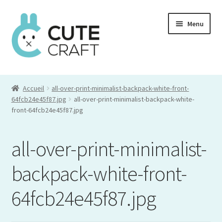
Aller
Aller
Menu
à
au
la
contenu
navigation
Mon compte
Accueil
all-over-print-minimalist-backpack-white-front-
Commande
64fcb24e45f87.jpg
all-over-print-minimalist-backpack-white-
front-64fcb24e45f87.jpg
Panier
all-over-print-minimalist-
backpack-white-front-
64fcb24e45f87.jpg