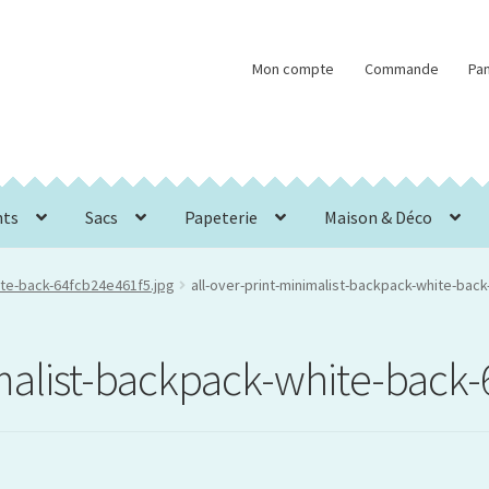
Mon compte
Commande
Pan
nts
Sacs
Papeterie
Maison & Déco
hite-back-64fcb24e461f5.jpg
all-over-print-minimalist-backpack-white-bac
imalist-backpack-white-back