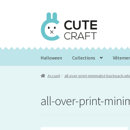
Aller
Aller
à
au
la
contenu
navigation
Halloween
Collections
Vêteme
Accueil
all-over-print-minimalist-backpack-w
all-over-print-min