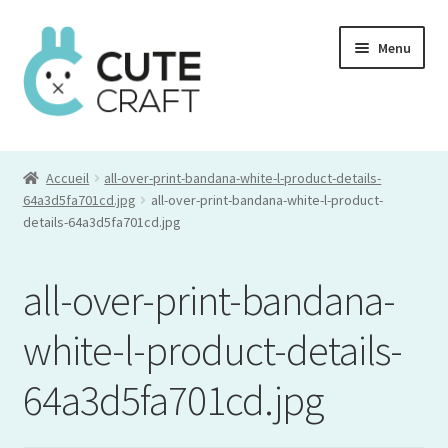
Aller
Aller
Menu
à
au
la
contenu
navigation
Mon compte
Accueil
all-over-print-bandana-white-l-product-details-
Commande
64a3d5fa701cd.jpg
all-over-print-bandana-white-l-product-
details-64a3d5fa701cd.jpg
Panier
all-over-print-bandana-
white-l-product-details-
64a3d5fa701cd.jpg