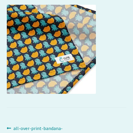
Navigation
Article
all-over-print-bandana-