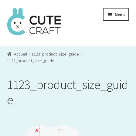
Aller
Aller
Menu
à
au
la
contenu
navigation
Mon compte
Accueil
1123_product_size_guide
Commande
1123_product_size_guide
Panier
1123_product_size_guid
e