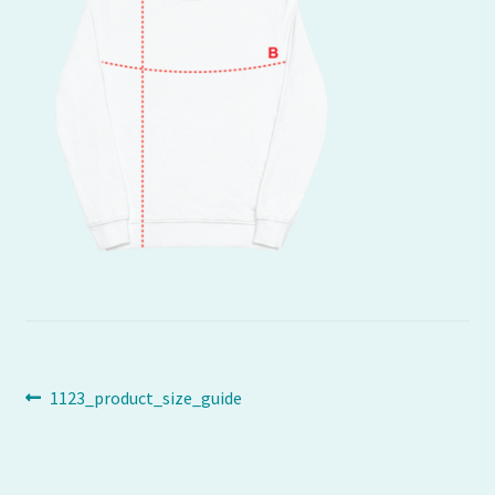
Navigation
Article
1123_product_size_guide
précédent :
de
l’article