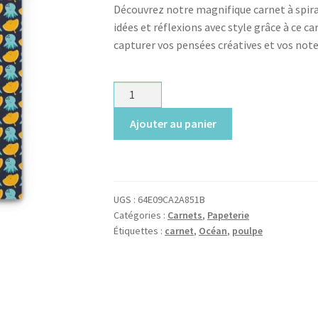
Découvrez notre magnifique carnet à spira
idées et réflexions avec style grâce à ce c
capturer vos pensées créatives et vos not
quantité
de
Ajouter au panier
Carnet
à
spirales
-
Pieuvres
UGS :
64E09CA2A851B
&
Catégories :
Carnets
,
Papeterie
Étiquettes :
carnet
,
Océan
,
poulpe
Raies