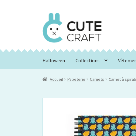
Aller
Aller
à
au
la
contenu
navigation
Halloween
Collections
Vêteme
Accueil
Papeterie
Carnets
Carnet à spiral