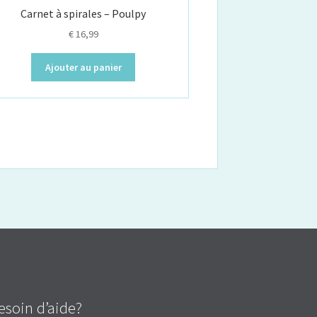
Carnet à spirales – Poulpy
€
16,99
Ajouter au panier
esoin d’aide?