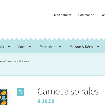
Mon compte
Commande
Pan
nts
Sacs
Papeterie
Maison & Déco
es – Pieuvres & Raies
Carnet à spirales 
€
16,99