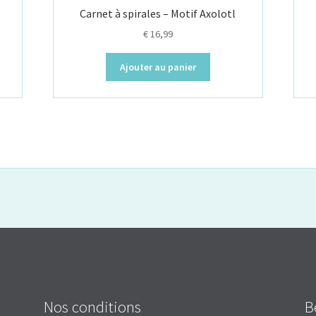
Carnet à spirales – Motif Axolotl
€
16,99
Ajouter au panier
Nos conditions
B